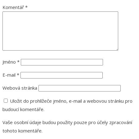
Komentář
*
Jméno
*
E-mail
*
Webová stránka
Uložit do prohlížeče jméno, e-mail a webovou stránku pro
budoucí komentáře.
Vaše osobní údaje budou použity pouze pro účely zpracování
tohoto komentáře.