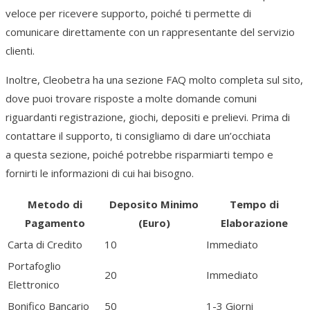
veloce per ricevere supporto, poiché ti permette di
comunicare direttamente con un rappresentante del servizio
clienti.
Inoltre, Cleobetra ha una sezione FAQ molto completa sul sito,
dove puoi trovare risposte a molte domande comuni
riguardanti registrazione, giochi, depositi e prelievi. Prima di
contattare il supporto, ti consigliamo di dare un’occhiata
a questa sezione, poiché potrebbe risparmiarti tempo e
fornirti le informazioni di cui hai bisogno.
Metodo di
Deposito Minimo
Tempo di
Pagamento
(Euro)
Elaborazione
Carta di Credito
10
Immediato
Portafoglio
20
Immediato
Elettronico
Bonifico Bancario
50
1-3 Giorni