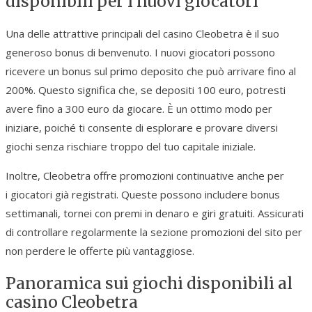
disponibili per i nuovi giocatori
Una delle attrattive principali del casino Cleobetra è il suo
generoso bonus di benvenuto. I nuovi giocatori possono
ricevere un bonus sul primo deposito che può arrivare fino al
200%. Questo significa che, se depositi 100 euro, potresti
avere fino a 300 euro da giocare. È un ottimo modo per
iniziare, poiché ti consente di esplorare e provare diversi
giochi senza rischiare troppo del tuo capitale iniziale.
Inoltre, Cleobetra offre promozioni continuative anche per
i giocatori già registrati. Queste possono includere bonus
settimanali, tornei con premi in denaro e giri gratuiti. Assicurati
di controllare regolarmente la sezione promozioni del sito per
non perdere le offerte più vantaggiose.
Panoramica sui giochi disponibili al
casino Cleobetra