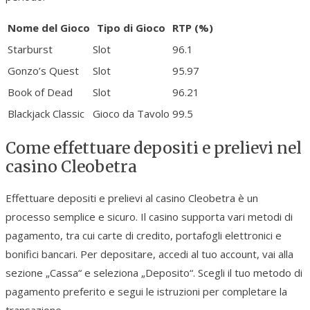
Nome del Gioco
Tipo di Gioco
RTP (%)
Starburst
Slot
96.1
Gonzo’s Quest
Slot
95.97
Book of Dead
Slot
96.21
Blackjack Classic
Gioco da Tavolo
99.5
Come effettuare depositi e prelievi nel
casino Cleobetra
Effettuare depositi e prelievi al casino Cleobetra è un
processo semplice e sicuro. Il casino supporta vari metodi di
pagamento, tra cui carte di credito, portafogli elettronici e
bonifici bancari. Per depositare, accedi al tuo account, vai alla
sezione „Cassa“ e seleziona „Deposito“. Scegli il tuo metodo di
pagamento preferito e segui le istruzioni per completare la
transazione.