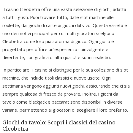
Il casino Cleobetra offre una vasta selezione di giochi, adatta
a tutti i gusti. Puoi trovare tutto, dalle slot machine alle
roulette, dai giochi di carte ai giochi dal vivo. Questa varietà è
uno dei motivi principali per cui molti giocatori scelgono
Cleobetra come loro piattaforma di gioco. Ogni gioco è
progettato per offrire un’esperienza coinvolgente e
divertente, con grafica di alta qualità e suoni realistici.
In particolare, il casino si distingue per la sua collezione di slot
machine, che include titoli classici e nuove uscite. Ogni
settimana vengono aggiunti nuovi giochi, assicurando che ci sia
sempre qualcosa di fresco da provare. Inoltre, i giochi da
tavolo come blackjack e baccarat sono disponibili in diverse
varianti, permettendo ai giocatori di scegliere il loro preferito.
Giochi da tavolo: Scopri i classici del casino
Cleobetra