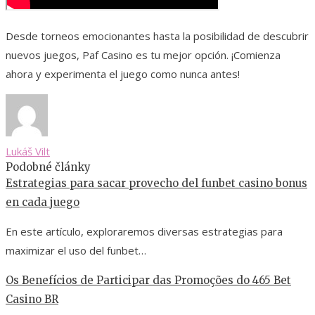
Desde torneos emocionantes hasta la posibilidad de descubrir
nuevos juegos, Paf Casino es tu mejor opción. ¡Comienza
ahora y experimenta el juego como nunca antes!
Lukáš Vilt
Podobné články
Estrategias para sacar provecho del funbet casino bonus
en cada juego
En este artículo, exploraremos diversas estrategias para
maximizar el uso del funbet…
Os Benefícios de Participar das Promoções do 465 Bet
Casino BR