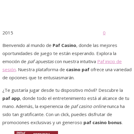
2015
0
Bienvenido al mundo de
Paf Casino
, donde las mejores
oportunidades de juego te están esperando. Explora la
emoción de
paf apuestas
con nuestra intuitiva
Paf inicio de
sesión
. Nuestra plataforma de
casino paf
ofrece una variedad
de opciones que te entusiasmarán.
¿Te gustaría jugar desde tu dispositivo móvil? Descubre la
paf app
, donde todo el entretenimiento está al alcance de tu
mano. Además, la experiencia de
paf casino online
nunca ha
sido tan gratificante. Con un click, puedes disfrutar de
promociones exclusivas y un generoso
paf casino bonus
.