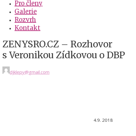
Pro členy
Galerie
Rozvrh
Kontakt
ZENYSRO.CZ – Rozhovor
s Veronikou Zídkovou o DBP
djklepy@gmail.com
4.9. 2018