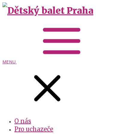
MENU
O nás
Pro uchazeče