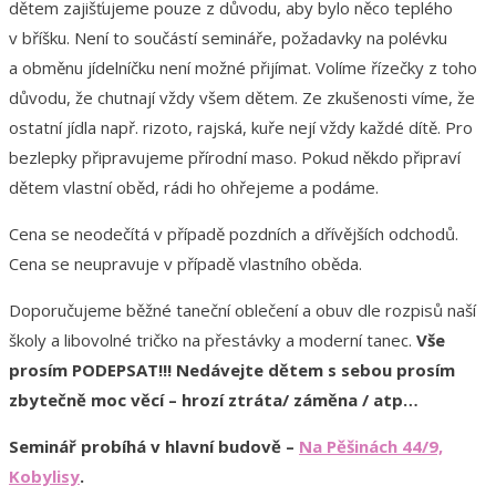
dětem zajišťujeme pouze z důvodu, aby bylo něco teplého
v bříšku. Není to součástí semináře, požadavky na polévku
a obměnu jídelníčku není možné přijímat. Volíme řízečky z toho
důvodu, že chutnají vždy všem dětem. Ze zkušenosti víme, že
ostatní jídla např. rizoto, rajská, kuře nejí vždy každé dítě. Pro
bezlepky připravujeme přírodní maso. Pokud někdo připraví
dětem vlastní oběd, rádi ho ohřejeme a podáme.
Cena se neodečítá v případě pozdních a dřívějších odchodů.
Cena se neupravuje v případě vlastního oběda.
Doporučujeme běžné taneční oblečení a obuv dle rozpisů naší
školy a libovolné tričko na přestávky a moderní tanec.
Vše
prosím PODEPSAT!!! Nedávejte dětem s sebou prosím
zbytečně moc věcí – hrozí ztráta/ záměna / atp…
Seminář probíhá v hlavní budově –
Na Pěšinách 44/9,
Kobylisy
.