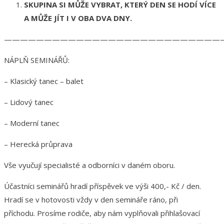
SKUPINA SI MŮŽE VYBRAT, KTERÝ DEN SE HODÍ VÍCE
A MŮŽE JÍT I V OBA DVA DNY.
———————————————————————————
NÁPLŇ SEMINÁŘŮ:
– Klasický tanec – balet
– Lidový tanec
– Moderní tanec
– Herecká průprava
Vše vyučují specialisté a odborníci v daném oboru.
Účastníci seminářů hradí příspěvek ve výši 400,- Kč / den.
Hradí se v hotovosti vždy v den semináře ráno, při
příchodu. Prosíme rodiče, aby nám vyplňovali přihlašovací