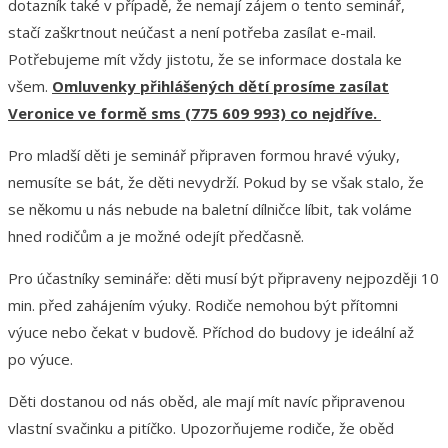
dotazník také v případě, že nemají zájem o tento seminář,
stačí zaškrtnout neúčast a není potřeba zasílat e-mail.
Potřebujeme mít vždy jistotu, že se informace dostala ke
všem.
Omluvenky přihlášených dětí prosíme zasílat
Veronice ve formě sms (775 609 993) co nejdříve.
Pro mladší děti je seminář připraven formou hravé výuky,
nemusíte se bát, že děti nevydrží. Pokud by se však stalo, že
se někomu u nás nebude na baletní dílničce líbit, tak voláme
hned rodičům a je možné odejít předčasně.
Pro účastníky semináře: děti musí být připraveny nejpozději 10
min. před zahájením výuky. Rodiče nemohou být přítomni
výuce nebo čekat v budově. Příchod do budovy je ideální až
po výuce.
Děti dostanou od nás oběd, ale mají mít navíc připravenou
vlastní svačinku a pitíčko. Upozorňujeme rodiče, že oběd