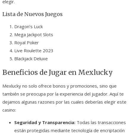
elegir.
Lista de Nuevos Juegos
Dragon’s Luck
Mega Jackpot Slots
Royal Poker
Live Roulette 2023
Blackjack Deluxe
Beneficios de Jugar en Mexlucky
Mexlucky no solo ofrece bonos y promociones, sino que
también se preocupa por la experiencia del jugador. Aquí te
dejamos algunas razones por las cuales deberías elegir este
casino:
Seguridad y Transparencia:
Todas las transacciones
están protegidas mediante tecnología de encriptación