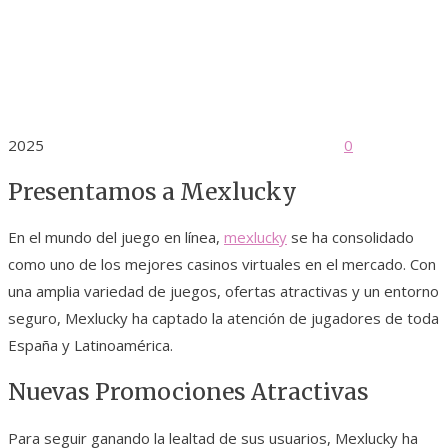
2025
0
Presentamos a Mexlucky
En el mundo del juego en línea,
mexlucky
se ha consolidado
como uno de los mejores casinos virtuales en el mercado. Con
una amplia variedad de juegos, ofertas atractivas y un entorno
seguro, Mexlucky ha captado la atención de jugadores de toda
España y Latinoamérica.
Nuevas Promociones Atractivas
Para seguir ganando la lealtad de sus usuarios, Mexlucky ha