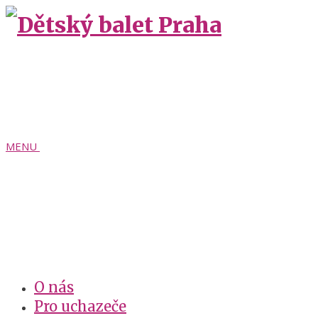
MENU
O nás
Pro uchazeče