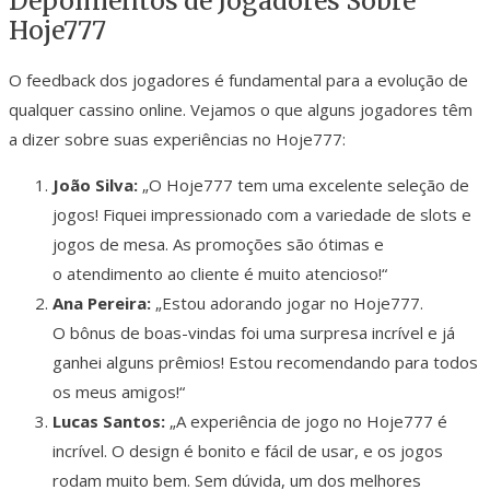
Depoimentos de Jogadores Sobre
Hoje777
O feedback dos jogadores é fundamental para a evolução de
qualquer cassino online. Vejamos o que alguns jogadores têm
a dizer sobre suas experiências no Hoje777:
João Silva:
„O Hoje777 tem uma excelente seleção de
jogos! Fiquei impressionado com a variedade de slots e
jogos de mesa. As promoções são ótimas e
o atendimento ao cliente é muito atencioso!“
Ana Pereira:
„Estou adorando jogar no Hoje777.
O bônus de boas-vindas foi uma surpresa incrível e já
ganhei alguns prêmios! Estou recomendando para todos
os meus amigos!“
Lucas Santos:
„A experiência de jogo no Hoje777 é
incrível. O design é bonito e fácil de usar, e os jogos
rodam muito bem. Sem dúvida, um dos melhores