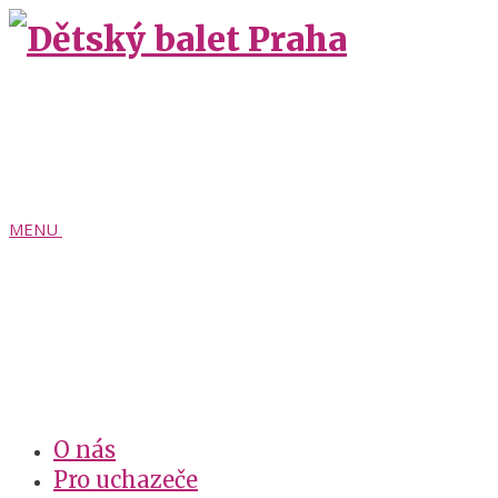
MENU
O nás
Pro uchazeče