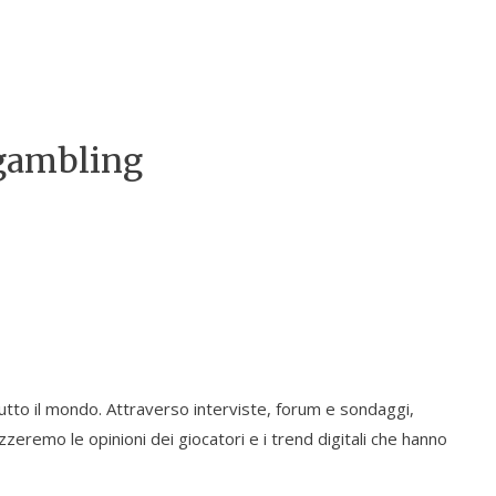
 gambling
utto il mondo. Attraverso interviste, forum e sondaggi,
remo le opinioni dei giocatori e i trend digitali che hanno