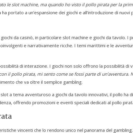
 le slot machine, ma quando ho visto il pollo pirata per la prima 
 ha portato a un’espansione dei giochi e all’introduzione di nuovi
iochi da casinò, in particolare slot machine e giochi da tavolo. I p
coinvolgenti e narrativamente ricche. I temi marittimi e le avventu
ossibilità di interazione. I giochi non solo offrono la possibilità 
n il pollo pirata, mi sento come se fossi parte di un’avventura. No
nimento che va oltre il semplice gambling.
lle slot a tema avventuroso a giochi da tavolo innovativi, il pollo 
enza, offrendo promozioni e eventi speciali dedicati al pollo pirat
rata
ristiche vincenti che lo rendono unico nel panorama del gambling. 