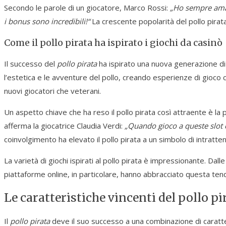
Secondo le parole di un giocatore, Marco Rossi:
„Ho sempre amato
i bonus sono incredibili!“
La crescente popolarità del pollo pirata
Come il pollo pirata ha ispirato i giochi da casinò
Il successo del
pollo pirata
ha ispirato una nuova generazione di g
l’estetica e le avventure del pollo, creando esperienze di gioco 
nuovi giocatori che veterani.
Un aspetto chiave che ha reso il pollo pirata così attraente è la p
afferma la giocatrice Claudia Verdi:
„Quando gioco a queste slot co
coinvolgimento ha elevato il pollo pirata a un simbolo di intratte
La varietà di giochi ispirati al pollo pirata è impressionante. Da
piattaforme online, in particolare, hanno abbracciato questa tend
Le caratteristiche vincenti del pollo pi
Il
pollo pirata
deve il suo successo a una combinazione di caratte