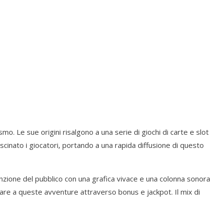
Le sue origini risalgono a una serie di giochi di carte e slot
scinato i giocatori, portando a una rapida diffusione di questo
tenzione del pubblico con una grafica vivace e una colonna sonora
ipare a queste avventure attraverso bonus e jackpot. Il mix di