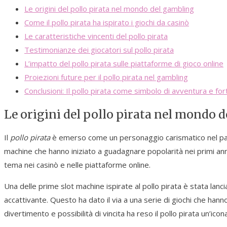
Le origini del pollo pirata nel mondo del gambling
Come il pollo pirata ha ispirato i giochi da casinò
Le caratteristiche vincenti del pollo pirata
Testimonianze dei giocatori sul pollo pirata
L’impatto del pollo pirata sulle piattaforme di gioco online
Proiezioni future per il pollo pirata nel gambling
Conclusioni: Il pollo pirata come simbolo di avventura e fo
Le origini del pollo pirata nel mondo 
Il
pollo pirata
è emerso come un personaggio carismatico nel pano
machine che hanno iniziato a guadagnare popolarità nei primi anni
tema nei casinò e nelle piattaforme online.
Una delle prime slot machine ispirate al pollo pirata è stata lan
accattivante. Questo ha dato il via a una serie di giochi che han
divertimento e possibilità di vincita ha reso il pollo pirata un’ico