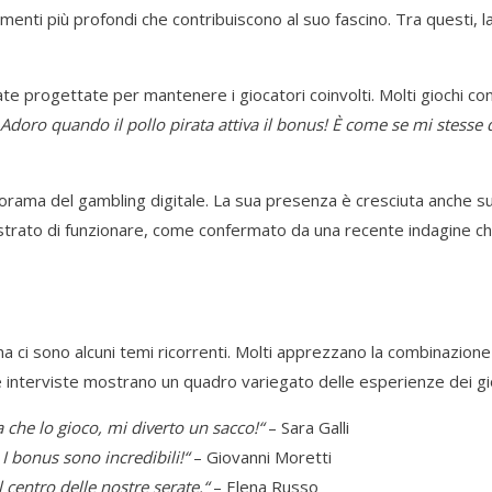
enti più profondi che contribuiscono al suo fascino. Tra questi, l
state progettate per mantenere i giocatori coinvolti. Molti giochi 
„Adoro quando il pollo pirata attiva il bonus! È come se mi stesse 
panorama del gambling digitale. La sua presenza è cresciuta anche
ostrato di funzionare, come confermato da una recente indagine ch
ci sono alcuni temi ricorrenti. Molti apprezzano la combinazione d
e interviste mostrano un quadro variegato delle esperienze dei gi
ta che lo gioco, mi diverto un sacco!“
– Sara Galli
I bonus sono incredibili!“
– Giovanni Moretti
l centro delle nostre serate.“
– Elena Russo