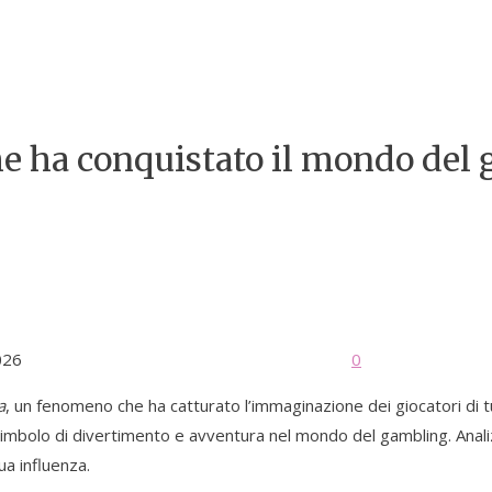
che ha conquistato il mondo del
026
0
a
, un fenomeno che ha catturato l’immaginazione dei giocatori di t
bolo di divertimento e avventura nel mondo del gambling. Analizze
ua influenza.