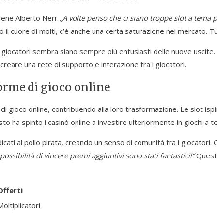
tiene Alberto Neri:
„A volte penso che ci siano troppe slot a tema 
il cuore di molti, c’è anche una certa saturazione nel mercato. Tut
e i giocatori sembra siano sempre più entusiasti delle nuove uscite
creare una rete di supporto e interazione tra i giocatori.
forme di gioco online
 di gioco online, contribuendo alla loro trasformazione. Le slot is
o ha spinto i casinò online a investire ulteriormente in giochi a
edicati al pollo pirata, creando un senso di comunità tra i giocator
ossibilità di vincere premi aggiuntivi sono stati fantastici!“
Questi
fferti
Moltiplicatori