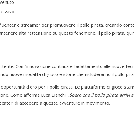
nvenuto
ressivo
nfluencer e streamer per promuovere il pollo pirata, creando conte
ntenere alta l’attenzione su questo fenomeno. Il pollo pirata, qui
ente. Con l’innovazione continua e l’adattamento alle nuove tecn
orando nuove modalità di gioco e storie che includeranno il pollo pi
pportunità d’oro per il pollo pirata. Le piattaforme di gioco stanno
zione. Come afferma Luca Bianchi:
„Spero che il pollo pirata arriv
ocatori di accedere a queste avventure in movimento.
a