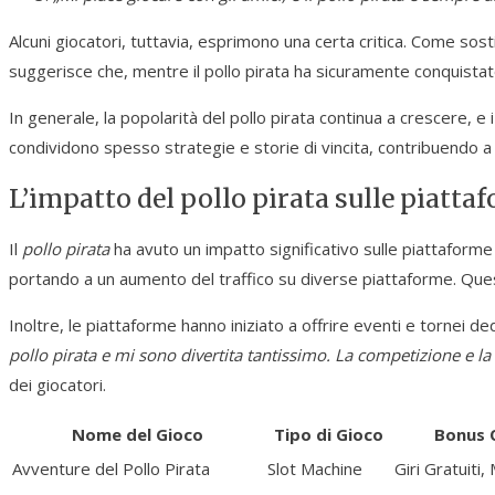
Alcuni giocatori, tuttavia, esprimono una certa critica. Come sos
suggerisce che, mentre il pollo pirata ha sicuramente conquistato 
In generale, la popolarità del pollo pirata continua a crescere, 
condividono spesso strategie e storie di vincita, contribuendo a 
L’impatto del pollo pirata sulle piatta
Il
pollo pirata
ha avuto un impatto significativo sulle piattaforme
portando a un aumento del traffico su diverse piattaforme. Quest
Inoltre, le piattaforme hanno iniziato a offrire eventi e tornei d
pollo pirata e mi sono divertita tantissimo. La competizione e la p
dei giocatori.
Nome del Gioco
Tipo di Gioco
Bonus O
Avventure del Pollo Pirata
Slot Machine
Giri Gratuiti, 