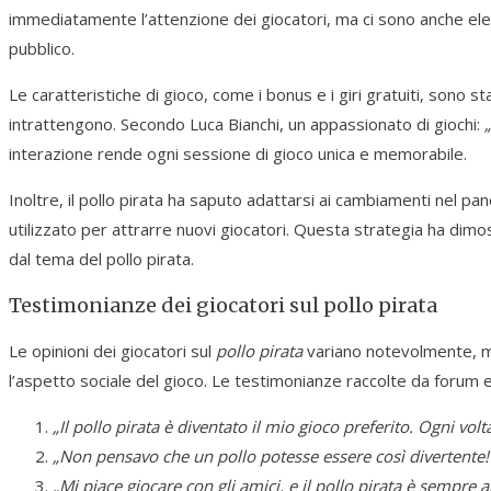
immediatamente l’attenzione dei giocatori, ma ci sono anche elem
pubblico.
Le caratteristiche di gioco, come i bonus e i giri gratuiti, sono 
intrattengono. Secondo Luca Bianchi, un appassionato di giochi:
interazione rende ogni sessione di gioco unica e memorabile.
Inoltre, il pollo pirata ha saputo adattarsi ai cambiamenti nel 
utilizzato per attrarre nuovi giocatori. Questa strategia ha dim
dal tema del pollo pirata.
Testimonianze dei giocatori sul pollo pirata
Le opinioni dei giocatori sul
pollo pirata
variano notevolmente, ma 
l’aspetto sociale del gioco. Le testimonianze raccolte da forum 
„Il pollo pirata è diventato il mio gioco preferito. Ogni vol
„Non pensavo che un pollo potesse essere così divertente! 
„Mi piace giocare con gli amici, e il pollo pirata è sempre a