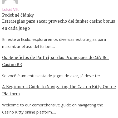
Lukáš Vilt
Podobné články
Estrategias para sacar provecho del funbet casino bonus
en cada juego
En este artículo, exploraremos diversas estrategias para
maximizar el uso del funbet…
Os Benefícios de Participar das Promoções do 465 Bet
Casino BR
Se você é um entusiasta de jogos de azar, já deve ter…
A Beginner's Guide to Navigating the Casino Kitty Online
Platform
Welcome to our comprehensive guide on navigating the
Casino Kitty online platform,…