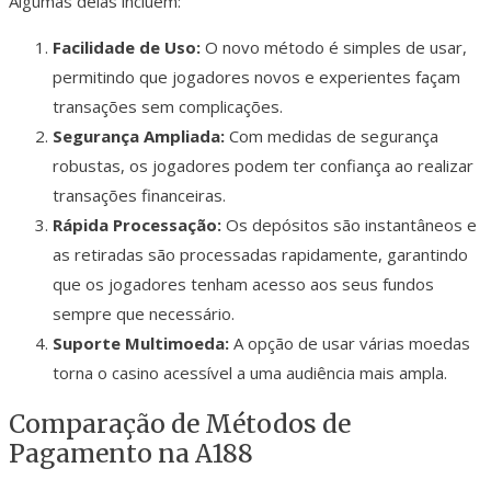
Algumas delas incluem:
Facilidade de Uso:
O novo método é simples de usar,
permitindo que jogadores novos e experientes façam
transações sem complicações.
Segurança Ampliada:
Com medidas de segurança
robustas, os jogadores podem ter confiança ao realizar
transações financeiras.
Rápida Processação:
Os depósitos são instantâneos e
as retiradas são processadas rapidamente, garantindo
que os jogadores tenham acesso aos seus fundos
sempre que necessário.
Suporte Multimoeda:
A opção de usar várias moedas
torna o casino acessível a uma audiência mais ampla.
Comparação de Métodos de
Pagamento na A188