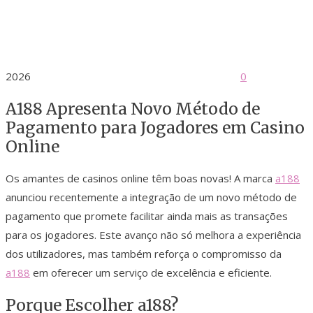
2026
0
A188 Apresenta Novo Método de
Pagamento para Jogadores em Casino
Online
Os amantes de casinos online têm boas novas! A marca
a188
anunciou recentemente a integração de um novo método de
pagamento que promete facilitar ainda mais as transações
para os jogadores. Este avanço não só melhora a experiência
dos utilizadores, mas também reforça o compromisso da
a188
em oferecer um serviço de excelência e eficiente.
Porque Escolher a188?