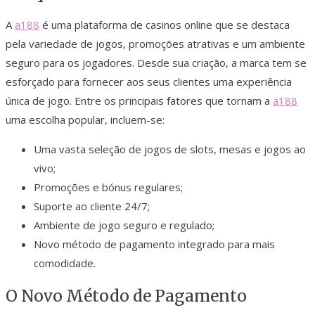
A
a188
é uma plataforma de casinos online que se destaca
pela variedade de jogos, promoções atrativas e um ambiente
seguro para os jogadores. Desde sua criação, a marca tem se
esforçado para fornecer aos seus clientes uma experiência
única de jogo. Entre os principais fatores que tornam a
a188
uma escolha popular, incluem-se:
Uma vasta seleção de jogos de slots, mesas e jogos ao
vivo;
Promoções e bónus regulares;
Suporte ao cliente 24/7;
Ambiente de jogo seguro e regulado;
Novo método de pagamento integrado para mais
comodidade.
O Novo Método de Pagamento