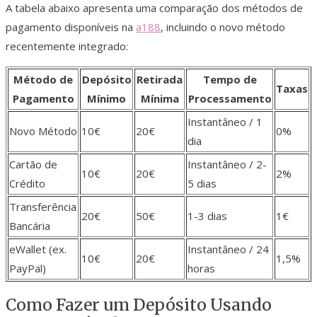
A tabela abaixo apresenta uma comparação dos métodos de
pagamento disponíveis na
a188
, incluindo o novo método
recentemente integrado:
Método de
Depósito
Retirada
Tempo de
Taxas
Pagamento
Mínimo
Mínima
Processamento
Instantâneo / 1
Novo Método
10€
20€
0%
dia
Cartão de
Instantâneo / 2-
10€
20€
2%
Crédito
5 dias
Transferência
20€
50€
1-3 dias
1€
Bancária
eWallet (ex.
Instantâneo / 24
10€
20€
1,5%
PayPal)
horas
Como Fazer um Depósito Usando