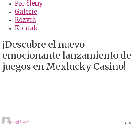
Pro členy
Galerie
Rozvrh
Kontakt
¡Descubre el nuevo
emocionante lanzamiento de
juegos en Mexlucky Casino!
Lukáš Vilt
15.5.