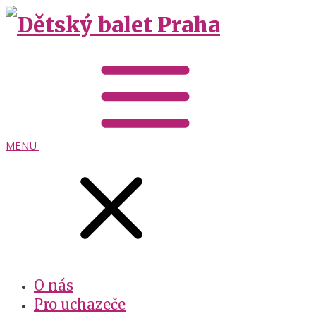
MENU
O nás
Pro uchazeče