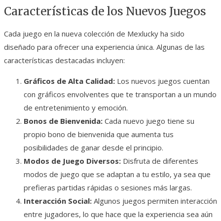
Características de los Nuevos Juegos
Cada juego en la nueva colección de Mexlucky ha sido
diseñado para ofrecer una experiencia única. Algunas de las
características destacadas incluyen:
Gráficos de Alta Calidad:
Los nuevos juegos cuentan
con gráficos envolventes que te transportan a un mundo
de entretenimiento y emoción.
Bonos de Bienvenida:
Cada nuevo juego tiene su
propio bono de bienvenida que aumenta tus
posibilidades de ganar desde el principio.
Modos de Juego Diversos:
Disfruta de diferentes
modos de juego que se adaptan a tu estilo, ya sea que
prefieras partidas rápidas o sesiones más largas.
Interacción Social:
Algunos juegos permiten interacción
entre jugadores, lo que hace que la experiencia sea aún