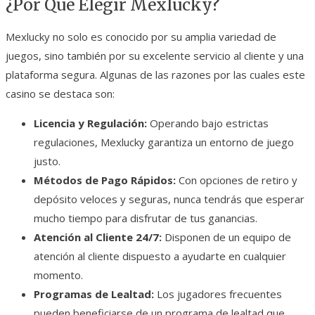
¿Por Qué Elegir Mexlucky?
Mexlucky no solo es conocido por su amplia variedad de
juegos, sino también por su excelente servicio al cliente y una
plataforma segura. Algunas de las razones por las cuales este
casino se destaca son:
Licencia y Regulación:
Operando bajo estrictas
regulaciones, Mexlucky garantiza un entorno de juego
justo.
Métodos de Pago Rápidos:
Con opciones de retiro y
depósito veloces y seguras, nunca tendrás que esperar
mucho tiempo para disfrutar de tus ganancias.
Atención al Cliente 24/7:
Disponen de un equipo de
atención al cliente dispuesto a ayudarte en cualquier
momento.
Programas de Lealtad:
Los jugadores frecuentes
pueden beneficiarse de un programa de lealtad que