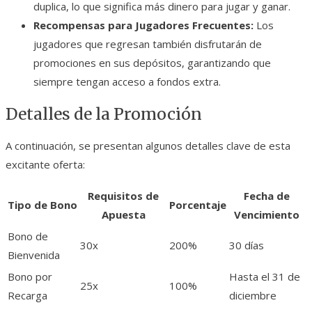
duplica, lo que significa más dinero para jugar y ganar.
Recompensas para Jugadores Frecuentes:
Los
jugadores que regresan también disfrutarán de
promociones en sus depósitos, garantizando que
siempre tengan acceso a fondos extra.
Detalles de la Promoción
A continuación, se presentan algunos detalles clave de esta
excitante oferta:
Requisitos de
Fecha de
Tipo de Bono
Porcentaje
Apuesta
Vencimiento
Bono de
30x
200%
30 días
Bienvenida
Bono por
Hasta el 31 de
25x
100%
Recarga
diciembre