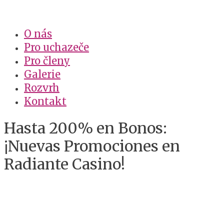
O nás
Pro uchazeče
Pro členy
Galerie
Rozvrh
Kontakt
Hasta 200% en Bonos:
¡Nuevas Promociones en
Radiante Casino!