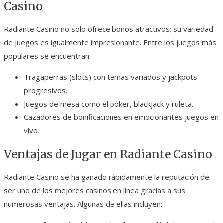
Casino
Radiante Casino no solo ofrece bonos atractivos; su variedad
de juegos es igualmente impresionante. Entre los juegos más
populares se encuentran:
Tragaperras (slots) con temas variados y jackpots
progresivos.
Juegos de mesa como el póker, blackjack y ruleta.
Cazadores de bonificaciones en emocionantes juegos en
vivo.
Ventajas de Jugar en Radiante Casino
Radiante Casino se ha ganado rápidamente la reputación de
ser uno de los mejores casinos en línea gracias a sus
numerosas ventajas. Algunas de ellas incluyen: