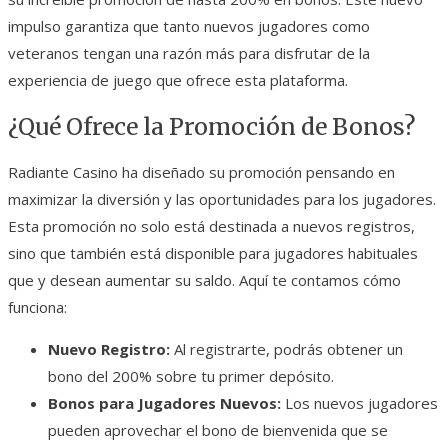
impulso garantiza que tanto nuevos jugadores como
veteranos tengan una razón más para disfrutar de la
experiencia de juego que ofrece esta plataforma.
¿Qué Ofrece la Promoción de Bonos?
Radiante Casino ha diseñado su promoción pensando en
maximizar la diversión y las oportunidades para los jugadores.
Esta promoción no solo está destinada a nuevos registros,
sino que también está disponible para jugadores habituales
que y desean aumentar su saldo. Aquí te contamos cómo
funciona:
Nuevo Registro:
Al registrarte, podrás obtener un
bono del 200% sobre tu primer depósito.
Bonos para Jugadores Nuevos:
Los nuevos jugadores
pueden aprovechar el bono de bienvenida que se