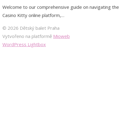
Welcome to our comprehensive guide on navigating the
Casino Kitty online platform,…
© 2026 Dětský balet Praha
Vytvořeno na platformě
Mioweb
WordPress Lightbox