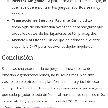
Interfaz Amigable:
La plataforma es fácil de navegar, lo
que hace que encontrar tus juegos favoritos sea muy
sencillo.
Transacciones Seguras:
Radiante Casino utiliza
tecnología de encriptación avanzada para asegurar que
todos los datos de los jugadores estén protegidos.
Atención al Cliente:
Un equipo de atención al cliente
disponible 24/7 para resolver cualquier inquietud.
Conclusión
Si buscas una experiencia de juego en línea repleta de
emoción y generosos bonos, no busques más. Radiante
Casino no solo ofrece una plataforma segura y fácil de usar,
sino que también brinda increíbles promociones que aseguran
que cada jugador pueda disfrutar al máximo. No esperes más,
¡regístrate hoy y aprovecha el bono del 200%! Para más
información, visita
radiante casino
.