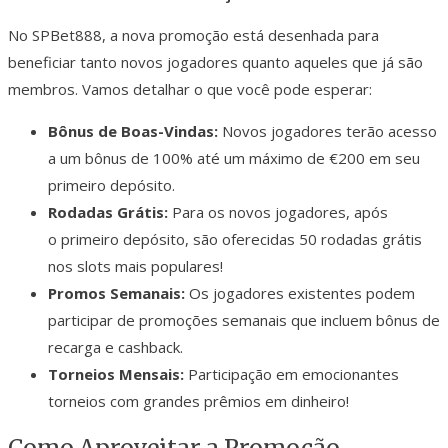
No SPBet888, a nova promoção está desenhada para
beneficiar tanto novos jogadores quanto aqueles que já são
membros. Vamos detalhar o que você pode esperar:
Bônus de Boas-Vindas:
Novos jogadores terão acesso
a um bônus de 100% até um máximo de €200 em seu
primeiro depósito.
Rodadas Grátis:
Para os novos jogadores, após
o primeiro depósito, são oferecidas 50 rodadas grátis
nos slots mais populares!
Promos Semanais:
Os jogadores existentes podem
participar de promoções semanais que incluem bônus de
recarga e cashback.
Torneios Mensais:
Participação em emocionantes
torneios com grandes prêmios em dinheiro!
Como Aproveitar a Promoção