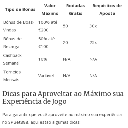
Valor
Rodadas
Requisitos de
Tipo de Bônus
Máximo
Grátis
Aposta
Bônus de Boas-
100% até
50
30x
Vindas
€200
Bônus de
50% até
20
25x
Recarga
€100
Cashback
10%
N/A
N/A
Semanal
Torneios
Variável
N/A
N/A
Mensais
Dicas para Aproveitar ao Máximo sua
Experiência de Jogo
Para garantir que você aproveite ao máximo sua experiência
no SPBet888, aqui estão algumas dicas: