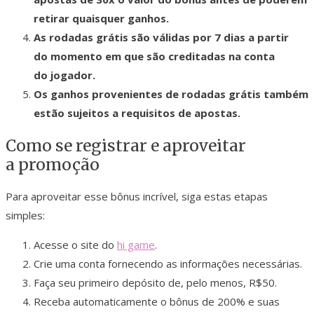
retirar quaisquer ganhos.
As rodadas grátis são válidas por 7 dias a partir
do momento em que são creditadas na conta
do jogador.
Os ganhos provenientes de rodadas grátis também
estão sujeitos a requisitos de apostas.
Como se registrar e aproveitar
a promoção
Para aproveitar esse bônus incrível, siga estas etapas
simples:
Acesse o site do
hi game
.
Crie uma conta fornecendo as informações necessárias.
Faça seu primeiro depósito de, pelo menos, R$50.
Receba automaticamente o bônus de 200% e suas