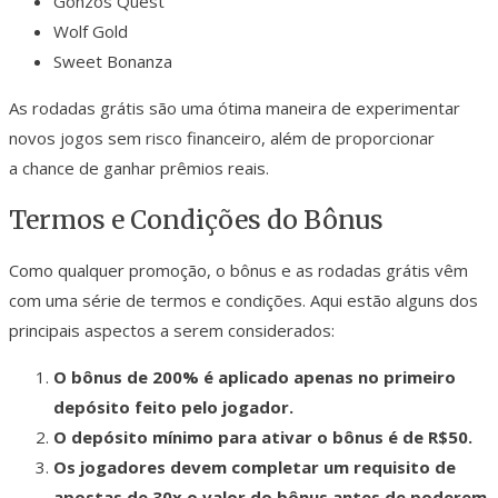
Gonzos Quest
Wolf Gold
Sweet Bonanza
As rodadas grátis são uma ótima maneira de experimentar
novos jogos sem risco financeiro, além de proporcionar
a chance de ganhar prêmios reais.
Termos e Condições do Bônus
Como qualquer promoção, o bônus e as rodadas grátis vêm
com uma série de termos e condições. Aqui estão alguns dos
principais aspectos a serem considerados:
O bônus de 200% é aplicado apenas no primeiro
depósito feito pelo jogador.
O depósito mínimo para ativar o bônus é de R$50.
Os jogadores devem completar um requisito de
apostas de 30x o valor do bônus antes de poderem