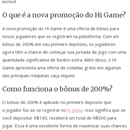
incrível.
O que é a nova promoção do Hi Game?
A nova promoção do Hi Game é uma oferta de bônus para
novos jogadores que se registram na plataforma. Com um
bônus de 200% em seu primeiro depósito, os jogadores
agora têm a chance de começar sua jornada de jogo com uma
quantidade significativa de fundos extra. Além disso, o Hi
Game apresenta uma oferta de rodadas grátis em algumas
das principais máquinas caça-níqueis.
Como funciona o bônus de 200%?
O bônus de 200% é aplicado no primeiro depósito que
o jogador faz ao se registrar no
hi game
. Isso significa que se
você depositar R$100, receberá um total de R$300 para
jogar. Essa é uma excelente forma de maximizar suas chances