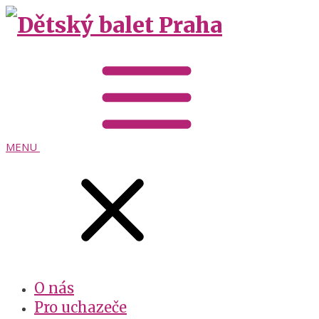
MENU
O nás
Pro uchazeče