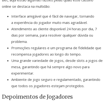
Bet, aqui estão algumas razões pelas quais este cassino
online se destaca na multidão:
Interface amigável que é fácil de navegar, tornando
a experiência do jogador muito mais agradável.
Atendimento ao cliente disponível 24 horas por dia, 7
dias por semana, para resolver qualquer dúvida ou
problema.
Promoções regulares e um programa de fidelidade que
recompensa jogadores ao longo do tempo.
Uma grande variedade de jogos, desde slots a jogos de
mesa, garantindo que há sempre algo novo para
experimentar.
Ambiente de jogo seguro e regulamentado, garantindo
que todos os jogadores estejam protegidos.
Depoimentos de Jogadores