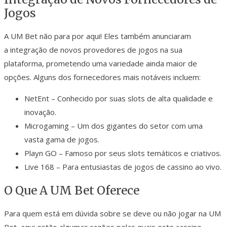
Jogos
A UM Bet não para por aqui! Eles também anunciaram
a integração de novos provedores de jogos na sua
plataforma, prometendo uma variedade ainda maior de
opções. Alguns dos fornecedores mais notáveis incluem:
NetEnt – Conhecido por suas slots de alta qualidade e
inovação.
Microgaming – Um dos gigantes do setor com uma
vasta gama de jogos.
Playn GO – Famoso por seus slots temáticos e criativos.
Live 168 – Para entusiastas de jogos de cassino ao vivo.
O Que A UM Bet Oferece
Para quem está em dúvida sobre se deve ou não jogar na UM