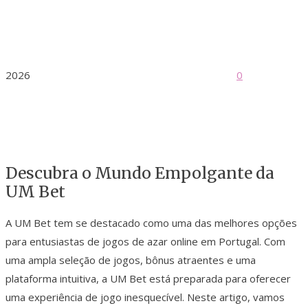
2026
0
Descubra o Mundo Empolgante da
UM Bet
A UM Bet tem se destacado como uma das melhores opções
para entusiastas de jogos de azar online em Portugal. Com
uma ampla seleção de jogos, bônus atraentes e uma
plataforma intuitiva, a UM Bet está preparada para oferecer
uma experiência de jogo inesquecível. Neste artigo, vamos