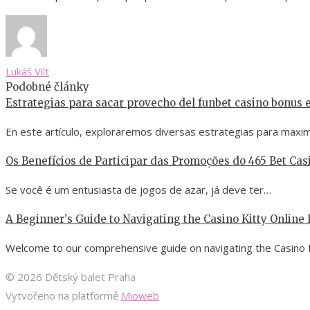
Lukáš Vilt
Podobné články
Estrategias para sacar provecho del funbet casino bonus 
En este artículo, exploraremos diversas estrategias para maxim
Os Benefícios de Participar das Promoções do 465 Bet Cas
Se você é um entusiasta de jogos de azar, já deve ter…
A Beginner's Guide to Navigating the Casino Kitty Online
Welcome to our comprehensive guide on navigating the Casino K
© 2026 Dětský balet Praha
Vytvořeno na platformě
Mioweb