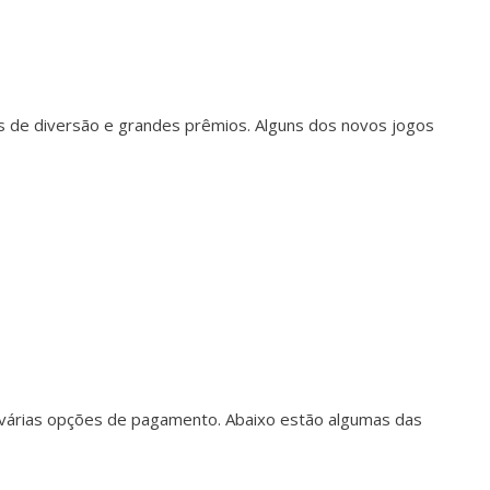
s de diversão e grandes prêmios. Alguns dos novos jogos
u várias opções de pagamento. Abaixo estão algumas das