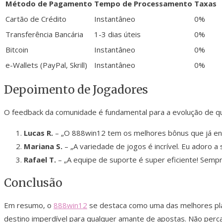
Método de Pagamento
Tempo de Processamento
Taxas
Cartão de Crédito
Instantâneo
0%
Transferência Bancária
1-3 dias úteis
0%
Bitcoin
Instantâneo
0%
e-Wallets (PayPal, Skrill)
Instantâneo
0%
Depoimento de Jogadores
O feedback da comunidade é fundamental para a evolução de q
Lucas R.
– „O 888win12 tem os melhores bônus que já enc
Mariana S.
– „A variedade de jogos é incrível. Eu adoro a
Rafael T.
– „A equipe de suporte é super eficiente! Semp
Conclusão
Em resumo, o
888win12
se destaca como uma das melhores plata
destino imperdível para qualquer amante de apostas. Não perc