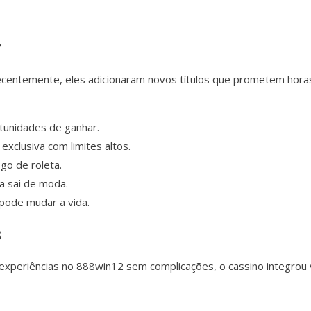
r
ecentemente, eles adicionaram novos títulos que prometem hora
rtunidades de ganhar.
xclusiva com limites altos.
go de roleta.
a sai de moda.
pode mudar a vida.
s
 experiências no 888win12 sem complicações, o cassino integro