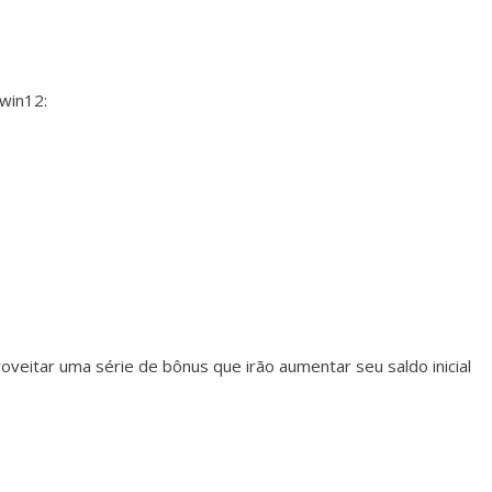
8win12:
veitar uma série de bônus que irão aumentar seu saldo inicial