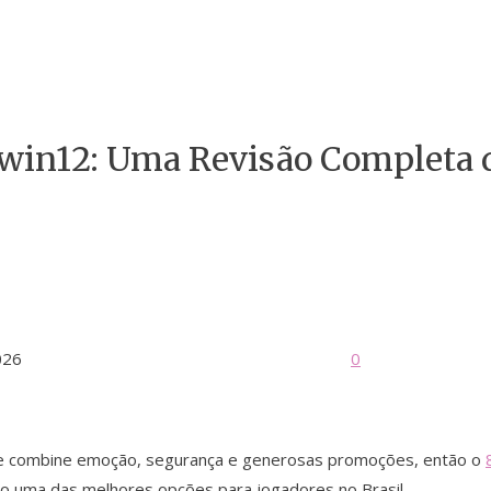
win12: Uma Revisão Completa 
026
0
que combine emoção, segurança e generosas promoções, então o
no uma das melhores opções para jogadores no Brasil.