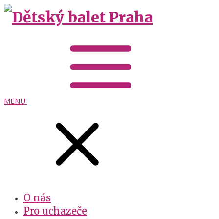
MENU
O nás
Pro uchazeče