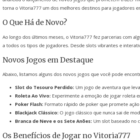
torna o Vitoria777 um dos melhores destinos para jogadores e
O Que Há de Novo?
Ao longo dos últimos meses, o Vitoria777 fez parcerias com a
a todos os tipos de jogadores. Desde slots vibrantes e interati
Novos Jogos em Destaque
Abaixo, listamos alguns dos novos jogos que você pode encontr
Slot do Tesouro Perdido:
Um jogo de aventura que leva 
Roleta Ao Vivo:
Experimente a emoção de jogar roleta e
Poker Flash:
Formato rápido de poker que promete ação a
Blackjack Clássico:
O jogo clássico que nunca sai de moda
Branca de Neve e os Sete Anões:
Um slot baseado no cl
Os Benefícios de Jogar no Vitoria777