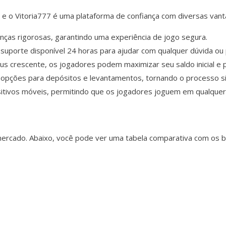
, e o Vitoria777 é uma plataforma de confiança com diversas van
nças rigorosas, garantindo uma experiência de jogo segura.
uporte disponível 24 horas para ajudar com qualquer dúvida ou
 crescente, os jogadores podem maximizar seu saldo inicial e 
 opções para depósitos e levantamentos, tornando o processo s
itivos móveis, permitindo que os jogadores joguem em qualquer 
ercado. Abaixo, você pode ver uma tabela comparativa com os bó