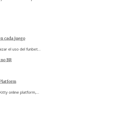
en cada juego
izar el uso del funbet…
ino BR
 Platform
itty online platform,…