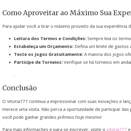
Como Aproveitar ao Máximo Sua Experi
Para ajudar você a tirar o máximo proveito da sua experiência d
Leitura dos Termos e Condições:
Sempre leia os termo
Estabeleça um Orçamento:
Defina um limite de gastos 
Teste os Jogos Gratuitamente:
A maioria dos jogos of
Participe de Torneios:
Verifique se há torneios em and
.
Conclusão
O Vitoria777 continua a impressionar com suas inovações e lan
merece uma visita. Não perca a oportunidade de participar das
você pode ganhar grandes prêmios hoje mesmo!
Para mais informações e para se inscrever, visite o
vitoria777
e 