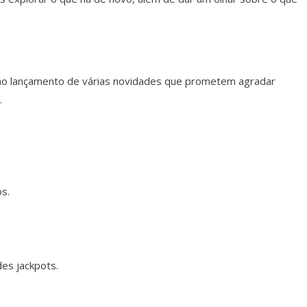
o no lançamento de várias novidades que prometem agradar
.
s.
es jackpots.