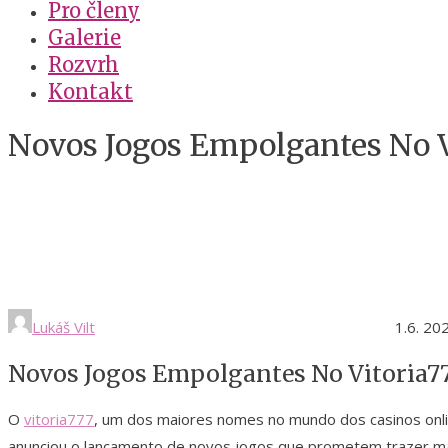
Pro členy
Galerie
Rozvrh
Kontakt
Novos Jogos Empolgantes No V
Lukáš Vilt
1.6. 20
Novos Jogos Empolgantes No Vitoria77
O
vitoria777
, um dos maiores nomes no mundo dos casinos onlin
anunciou o lançamento de novos jogos que prometem trazer mai