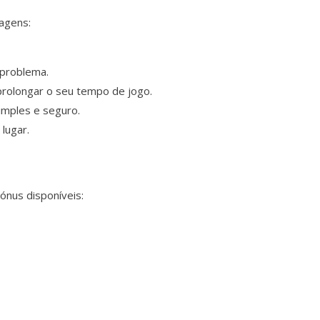
tagens:
 problema.
prolongar o seu tempo de jogo.
imples e seguro.
lugar.
nus disponíveis: