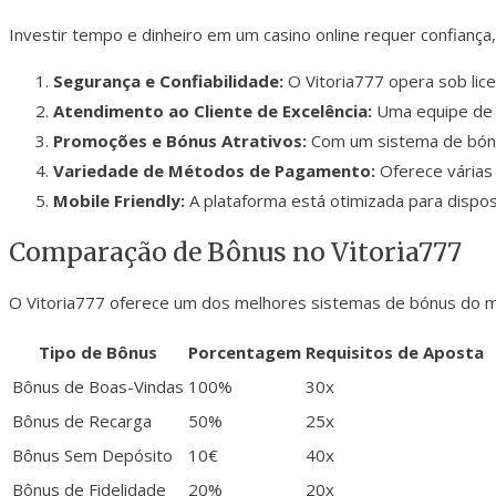
Investir tempo e dinheiro em um casino online requer confiança
Segurança e Confiabilidade:
O Vitoria777 opera sob lice
Atendimento ao Cliente de Excelência:
Uma equipe de s
Promoções e Bónus Atrativos:
Com um sistema de bónus
Variedade de Métodos de Pagamento:
Oferece várias
Mobile Friendly:
A plataforma está otimizada para dispos
Comparação de Bônus no Vitoria777
O Vitoria777 oferece um dos melhores sistemas de bónus do m
Tipo de Bônus
Porcentagem
Requisitos de Aposta
Bônus de Boas-Vindas
100%
30x
Bônus de Recarga
50%
25x
Bônus Sem Depósito
10€
40x
Bônus de Fidelidade
20%
20x