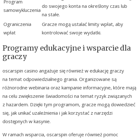
Program
do swojego konta na określony czas lub
samowykluczenia
na stałe.
Ograniczenia
Gracze mogą ustalać limity wpłat, aby
wpłat
kontrolować swoje wydatki.
Programy edukacyjne i wsparcie dla
graczy
oscarspin casino angażuje się również w edukację graczy
na temat odpowiedzialnego grania. Organizowane są
różnorodne webinaria oraz kampanie informacyjne, które mają
na celu zwiększenie świadomości na temat ryzyk związanych
z hazardem. Dzięki tym programom, gracze mogą dowiedzieć
się, jak unikać uzależnienia i jak korzystać z narzędzi
dostępnych w kasynie.
W ramach wsparcia, oscarspin oferuje również pomoc