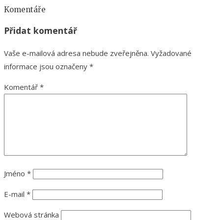
Komentáře
Přidat komentář
Vaše e-mailová adresa nebude zveřejněna.
Vyžadované
informace jsou označeny
*
Komentář
*
Jméno
*
E-mail
*
Webová stránka