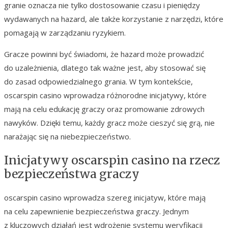
granie oznacza nie tylko dostosowanie czasu i pieniędzy
wydawanych na hazard, ale także korzystanie z narzędzi, które
pomagają w zarządzaniu ryzykiem.
Gracze powinni być świadomi, że hazard może prowadzić
do uzależnienia, dlatego tak ważne jest, aby stosować się
do zasad odpowiedzialnego grania. W tym kontekście,
oscarspin casino wprowadza różnorodne inicjatywy, które
mają na celu edukację graczy oraz promowanie zdrowych
nawyków. Dzięki temu, każdy gracz może cieszyć się grą, nie
narażając się na niebezpieczeństwo.
Inicjatywy oscarspin casino na rzecz
bezpieczeństwa graczy
oscarspin casino wprowadza szereg inicjatyw, które mają
na celu zapewnienie bezpieczeństwa graczy. Jednym
z kluczowych działań jest wdrożenie systemu weryfikacji