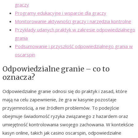
graczy
Programy edukacyjne i wsparcie dla graczy
Monitorowanie aktywności graczy i narzędzia kontrolne
Przykłady udanych praktyk w zakresie odpowiedzialnego
grania
Podsumowanie i przyszłość odpowiedzialnego grania w
oscarspin
Odpowiedzialne granie – co to
oznacza?
Odpowiedzialne granie odnosi się do praktyk i zasad, które
mają na celu zapewnienie, że gra w kasynie pozostaje
przyjemnością, a nie źródłem problemów. To podejście
obejmuje świadomość ryzyka związanego z hazardem oraz
umiejętność kontrolowania swojego zachowania. W kontekście
kasyn online, takich jak casino oscarspin, odpowiedzialne