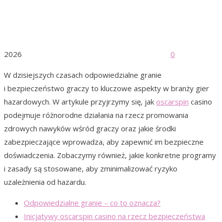
2026
0
W dzisiejszych czasach odpowiedzialne granie
i bezpieczeństwo graczy to kluczowe aspekty w branży gier
hazardowych. W artykule przyjrzymy się, jak
oscarspin
casino
podejmuje różnorodne działania na rzecz promowania
zdrowych nawyków wśród graczy oraz jakie środki
zabezpieczające wprowadza, aby zapewnić im bezpieczne
doświadczenia. Zobaczymy również, jakie konkretne programy
i zasady są stosowane, aby zminimalizować ryzyko
uzależnienia od hazardu.
Odpowiedzialne granie – co to oznacza?
Inicjatywy oscarspin casino na rzecz bezpieczeństwa