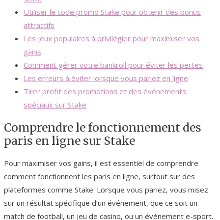
Utiliser le code promo Stake pour obtenir des bonus
attractifs
Les jeux populaires à privilégier pour maximiser vos
gains
Comment gérer votre bankroll pour éviter les pertes
Les erreurs à éviter lorsque vous pariez en ligne
Tirer profit des promotions et des événements
spéciaux sur Stake
Comprendre le fonctionnement des
paris en ligne sur Stake
Pour maximiser vos gains, il est essentiel de comprendre
comment fonctionnent les paris en ligne, surtout sur des
plateformes comme Stake. Lorsque vous pariez, vous misez
sur un résultat spécifique d’un événement, que ce soit un
match de football, un jeu de casino, ou un événement e-sport.