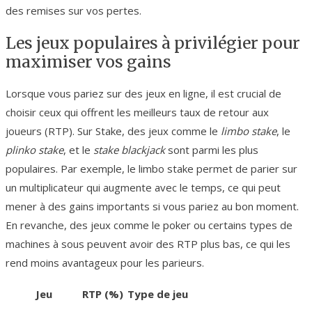
des remises sur vos pertes.
Les jeux populaires à privilégier pour
maximiser vos gains
Lorsque vous pariez sur des jeux en ligne, il est crucial de
choisir ceux qui offrent les meilleurs taux de retour aux
joueurs (RTP). Sur Stake, des jeux comme le
limbo stake
, le
plinko stake
, et le
stake blackjack
sont parmi les plus
populaires. Par exemple, le limbo stake permet de parier sur
un multiplicateur qui augmente avec le temps, ce qui peut
mener à des gains importants si vous pariez au bon moment.
En revanche, des jeux comme le poker ou certains types de
machines à sous peuvent avoir des RTP plus bas, ce qui les
rend moins avantageux pour les parieurs.
Jeu
RTP (%)
Type de jeu