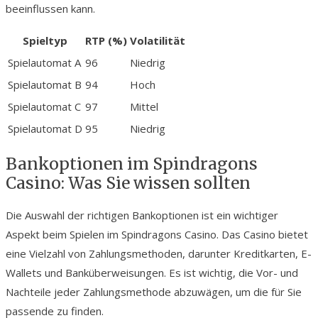
beeinflussen kann.
Spieltyp
RTP (%)
Volatilität
Spielautomat A
96
Niedrig
Spielautomat B
94
Hoch
Spielautomat C
97
Mittel
Spielautomat D
95
Niedrig
Bankoptionen im Spindragons
Casino: Was Sie wissen sollten
Die Auswahl der richtigen Bankoptionen ist ein wichtiger
Aspekt beim Spielen im Spindragons Casino. Das Casino bietet
eine Vielzahl von Zahlungsmethoden, darunter Kreditkarten, E-
Wallets und Banküberweisungen. Es ist wichtig, die Vor- und
Nachteile jeder Zahlungsmethode abzuwägen, um die für Sie
passende zu finden.