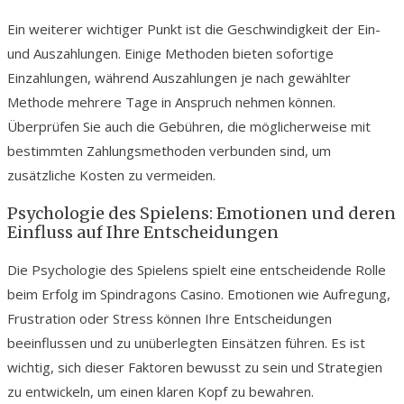
Ein weiterer wichtiger Punkt ist die Geschwindigkeit der Ein-
und Auszahlungen. Einige Methoden bieten sofortige
Einzahlungen, während Auszahlungen je nach gewählter
Methode mehrere Tage in Anspruch nehmen können.
Überprüfen Sie auch die Gebühren, die möglicherweise mit
bestimmten Zahlungsmethoden verbunden sind, um
zusätzliche Kosten zu vermeiden.
Psychologie des Spielens: Emotionen und deren
Einfluss auf Ihre Entscheidungen
Die Psychologie des Spielens spielt eine entscheidende Rolle
beim Erfolg im Spindragons Casino. Emotionen wie Aufregung,
Frustration oder Stress können Ihre Entscheidungen
beeinflussen und zu unüberlegten Einsätzen führen. Es ist
wichtig, sich dieser Faktoren bewusst zu sein und Strategien
zu entwickeln, um einen klaren Kopf zu bewahren.