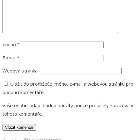
Jméno
*
E-mail
*
Webová stránka
Uložit do prohlížeče jméno, e-mail a webovou stránku pro
budoucí komentáře.
Vaše osobní údaje budou použity pouze pro účely zpracování
tohoto komentáře.