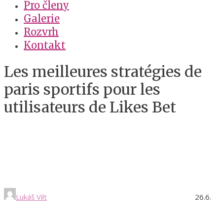
Pro členy
Galerie
Rozvrh
Kontakt
Les meilleures stratégies de
paris sportifs pour les
utilisateurs de Likes Bet
Lukáš Vilt
26.6.