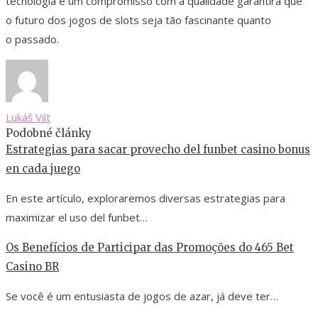
tecnologia e um compromisso com a qualidade garantirá que
o futuro dos jogos de slots seja tão fascinante quanto
o passado.
Lukáš Vilt
Podobné články
Estrategias para sacar provecho del funbet casino bonus
en cada juego
En este artículo, exploraremos diversas estrategias para
maximizar el uso del funbet…
Os Benefícios de Participar das Promoções do 465 Bet
Casino BR
Se você é um entusiasta de jogos de azar, já deve ter…