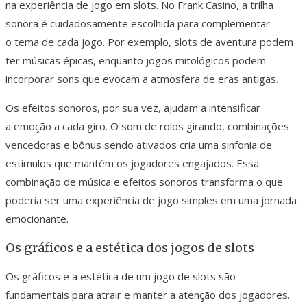
na experiência de jogo em slots. No Frank Casino, a trilha
sonora é cuidadosamente escolhida para complementar
o tema de cada jogo. Por exemplo, slots de aventura podem
ter músicas épicas, enquanto jogos mitológicos podem
incorporar sons que evocam a atmosfera de eras antigas.
Os efeitos sonoros, por sua vez, ajudam a intensificar
a emoção a cada giro. O som de rolos girando, combinações
vencedoras e bônus sendo ativados cria uma sinfonia de
estímulos que mantém os jogadores engajados. Essa
combinação de música e efeitos sonoros transforma o que
poderia ser uma experiência de jogo simples em uma jornada
emocionante.
Os gráficos e a estética dos jogos de slots
Os gráficos e a estética de um jogo de slots são
fundamentais para atrair e manter a atenção dos jogadores.