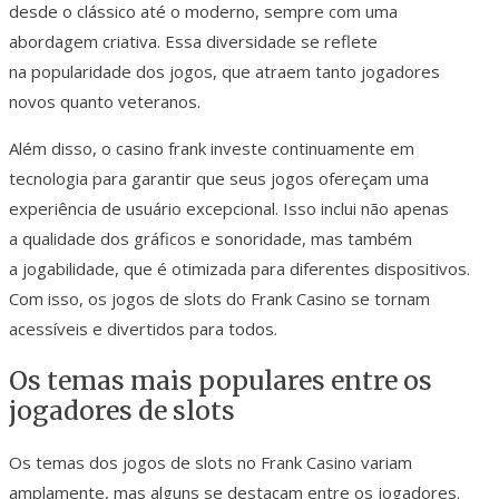
desde o clássico até o moderno, sempre com uma
abordagem criativa. Essa diversidade se reflete
na popularidade dos jogos, que atraem tanto jogadores
novos quanto veteranos.
Além disso, o casino frank investe continuamente em
tecnologia para garantir que seus jogos ofereçam uma
experiência de usuário excepcional. Isso inclui não apenas
a qualidade dos gráficos e sonoridade, mas também
a jogabilidade, que é otimizada para diferentes dispositivos.
Com isso, os jogos de slots do Frank Casino se tornam
acessíveis e divertidos para todos.
Os temas mais populares entre os
jogadores de slots
Os temas dos jogos de slots no Frank Casino variam
amplamente, mas alguns se destacam entre os jogadores.