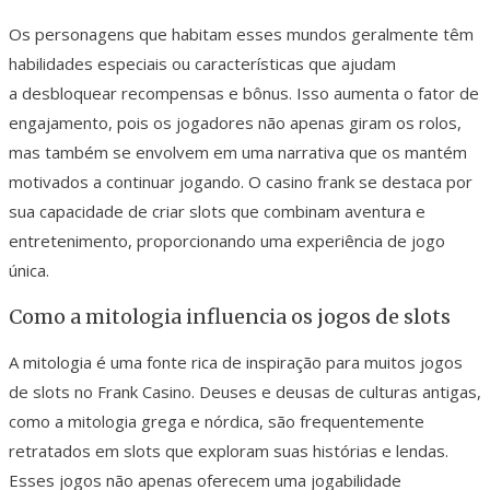
Os personagens que habitam esses mundos geralmente têm
habilidades especiais ou características que ajudam
a desbloquear recompensas e bônus. Isso aumenta o fator de
engajamento, pois os jogadores não apenas giram os rolos,
mas também se envolvem em uma narrativa que os mantém
motivados a continuar jogando. O casino frank se destaca por
sua capacidade de criar slots que combinam aventura e
entretenimento, proporcionando uma experiência de jogo
única.
Como a mitologia influencia os jogos de slots
A mitologia é uma fonte rica de inspiração para muitos jogos
de slots no Frank Casino. Deuses e deusas de culturas antigas,
como a mitologia grega e nórdica, são frequentemente
retratados em slots que exploram suas histórias e lendas.
Esses jogos não apenas oferecem uma jogabilidade