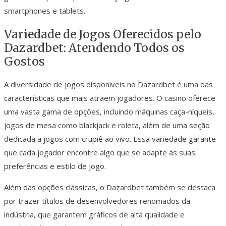
smartphones e tablets.
Variedade de Jogos Oferecidos pelo
Dazardbet: Atendendo Todos os
Gostos
A diversidade de jogos disponíveis no Dazardbet é uma das
características que mais atraem jogadores. O casino oferece
uma vasta gama de opções, incluindo máquinas caça-níqueis,
jogos de mesa como blackjack e roleta, além de uma seção
dedicada a jogos com crupiê ao vivo. Essa variedade garante
que cada jogador encontre algo que se adapte às suas
preferências e estilo de jogo.
Além das opções clássicas, o Dazardbet também se destaca
por trazer títulos de desenvolvedores renomados da
indústria, que garantem gráficos de alta qualidade e