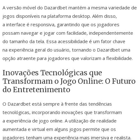
A versão móvel do Dazardbet mantém a mesma variedade de
jogos disponíveis na plataforma desktop. Além disso,
a interface é responsiva, garantindo que os jogadores
possam navegar e jogar com facilidade, independentemente
do tamanho da tela. Essa acessibilidade é um fator chave
na experiência geral do usuário, tornando o Dazardbet uma
opção atraente para jogadores que valorizam a flexibilidade.
Inovações Tecnológicas que
Transformam o Jogo Online: O Futuro
do Entretenimento
O Dazardbet está sempre à frente das tendências
tecnológicas, incorporando inovações que transformam
a experiência de jogo online. A utilização de realidade
aumentada e virtual em alguns jogos permite que os
jogadores tenham uma experiência mais imersiva e realista.