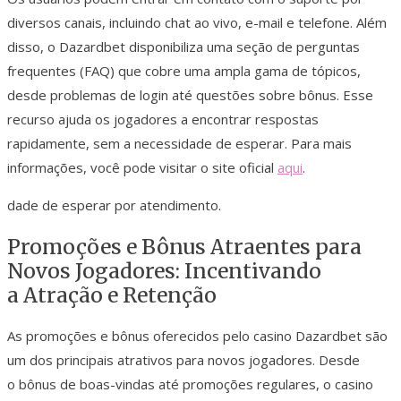
diversos canais, incluindo chat ao vivo, e-mail e telefone. Além
disso, o Dazardbet disponibiliza uma seção de perguntas
frequentes (FAQ) que cobre uma ampla gama de tópicos,
desde problemas de login até questões sobre bônus. Esse
recurso ajuda os jogadores a encontrar respostas
rapidamente, sem a necessidade de esperar. Para mais
informações, você pode visitar o site oficial
aqui
.
dade de esperar por atendimento.
Promoções e Bônus Atraentes para
Novos Jogadores: Incentivando
a Atração e Retenção
As promoções e bônus oferecidos pelo casino Dazardbet são
um dos principais atrativos para novos jogadores. Desde
o bônus de boas-vindas até promoções regulares, o casino