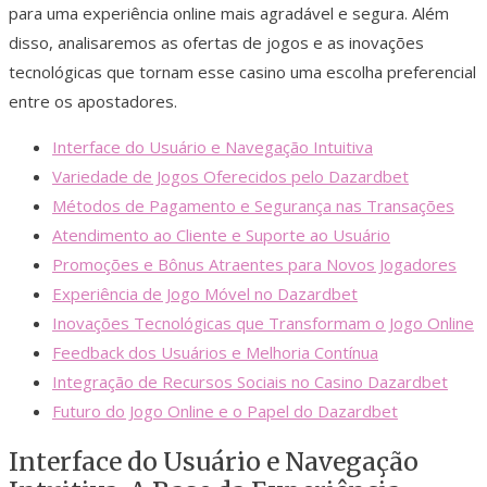
para uma experiência online mais agradável e segura. Além
disso, analisaremos as ofertas de jogos e as inovações
tecnológicas que tornam esse casino uma escolha preferencial
entre os apostadores.
Interface do Usuário e Navegação Intuitiva
Variedade de Jogos Oferecidos pelo Dazardbet
Métodos de Pagamento e Segurança nas Transações
Atendimento ao Cliente e Suporte ao Usuário
Promoções e Bônus Atraentes para Novos Jogadores
Experiência de Jogo Móvel no Dazardbet
Inovações Tecnológicas que Transformam o Jogo Online
Feedback dos Usuários e Melhoria Contínua
Integração de Recursos Sociais no Casino Dazardbet
Futuro do Jogo Online e o Papel do Dazardbet
Interface do Usuário e Navegação