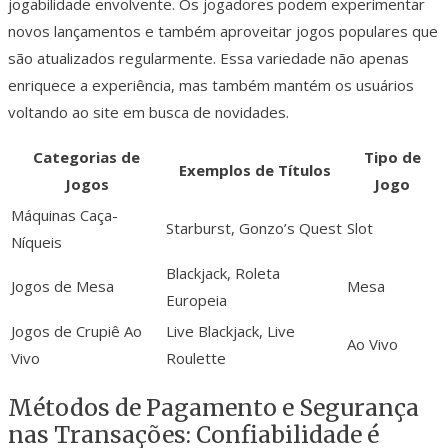
jogabilidade envolvente. Os jogadores podem experimentar
novos lançamentos e também aproveitar jogos populares que
são atualizados regularmente. Essa variedade não apenas
enriquece a experiência, mas também mantém os usuários
voltando ao site em busca de novidades.
Categorias de
Tipo de
Exemplos de Títulos
Jogos
Jogo
Máquinas Caça-
Starburst, Gonzo’s Quest
Slot
Níqueis
Blackjack, Roleta
Jogos de Mesa
Mesa
Europeia
Jogos de Crupiê Ao
Live Blackjack, Live
Ao Vivo
Vivo
Roulette
Métodos de Pagamento e Segurança
nas Transações: Confiabilidade é