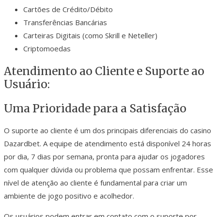
Cartões de Crédito/Débito
Transferências Bancárias
Carteiras Digitais (como Skrill e Neteller)
Criptomoedas
Atendimento ao Cliente e Suporte ao
Usuário:
Uma Prioridade para a Satisfação
O suporte ao cliente é um dos principais diferenciais do casino
Dazardbet. A equipe de atendimento está disponível 24 horas
por dia, 7 dias por semana, pronta para ajudar os jogadores
com qualquer dúvida ou problema que possam enfrentar. Esse
nível de atenção ao cliente é fundamental para criar um
ambiente de jogo positivo e acolhedor.
Os usuários podem entrar em contato com o suporte por