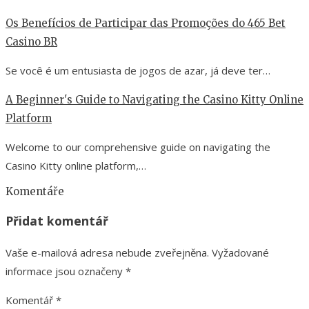
Os Benefícios de Participar das Promoções do 465 Bet
Casino BR
Se você é um entusiasta de jogos de azar, já deve ter…
A Beginner's Guide to Navigating the Casino Kitty Online
Platform
Welcome to our comprehensive guide on navigating the
Casino Kitty online platform,…
Komentáře
Přidat komentář
Vaše e-mailová adresa nebude zveřejněna.
Vyžadované
informace jsou označeny
*
Komentář
*