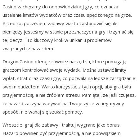
Casino zachęcamy do odpowiedzialnej gry, co oznacza
ustalenie limitów wydatków oraz czasu spędzonego na grze.
Przed rozpoczęciem zabawy warto zastanowić się, ile
pieniędzy jesteśmy w stanie przeznaczyć na gry i trzymać się
tej decyzji. To kluczowy krok w unikaniu problemów
związanych z hazardem.
Dragon Casino oferuje również narzędzia, które pomagają
graczom kontrolować swoje wydatki. Można ustawić limity
wpłat, strat oraz czasu gry, co pozwala na lepsze zarządzanie
swoim budżetem. Warto korzystać z tych opcji, aby gra była
przyjemnością, a nie źródłem stresu. Pamiętaj, że jeśli czujesz,
że hazard zaczyna wpływać na Twoje życie w negatywny
sposób, nie wahaj się szukać pomocy.
Wreszcie, graj dla zabawy i traktuj wygrane jako bonus.
Hazard powinien być przyjemnością, a nie obowiązkiem.