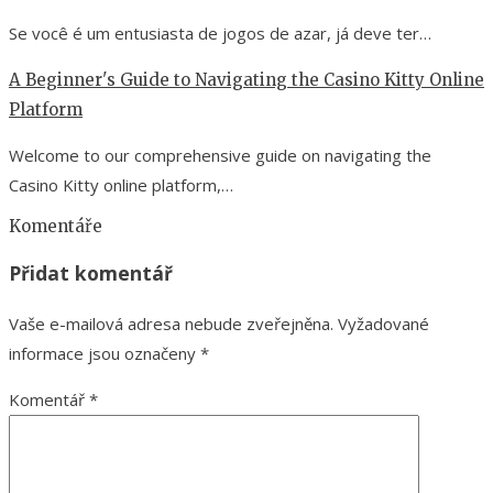
Se você é um entusiasta de jogos de azar, já deve ter…
A Beginner's Guide to Navigating the Casino Kitty Online
Platform
Welcome to our comprehensive guide on navigating the
Casino Kitty online platform,…
Komentáře
Přidat komentář
Vaše e-mailová adresa nebude zveřejněna.
Vyžadované
informace jsou označeny
*
Komentář
*