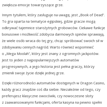
zwiększa emocje towarzyszące grze.
Innym tytułem, który zasługuje na uwagę, jest „Book of Dead”.
To gra oparta na tematyce egipskiej, gdzie gracze mogą
odkrywać tajemnice starożytnych grobowców. Ciekawe funkcje
bonusowe i możliwość zdobycia darmowych spinów sprawiają,
że wiele osób wraca do tej gry, chcąc spróbować swoich sił w
zdobywaniu cennych nagród. Warto również wspomnieć
o „Mega Moolah”, który jest znany z ogromnych jackpotów.
Jest to jeden z najpopularniejszych automatów
progresywnych, a jego historia jest pełna graczy, którzy
zmienili swoje życie dzięki jednej grze.
Dzięki różnorodności automatów dostępnych w Dragon Casino,
każdy gracz znajdzie coś dla siebie. Niezależnie od tego, czy
preferujesz klasyczne owocówki, czy nowoczesne sloty
z zaawansowanymi funkcjami, oferta kasyna na pewno spełni