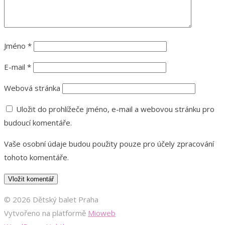
Jméno
*
E-mail
*
Webová stránka
Uložit do prohlížeče jméno, e-mail a webovou stránku pro
budoucí komentáře.
Vaše osobní údaje budou použity pouze pro účely zpracování
tohoto komentáře.
© 2026 Dětský balet Praha
Vytvořeno na platformě
Mioweb