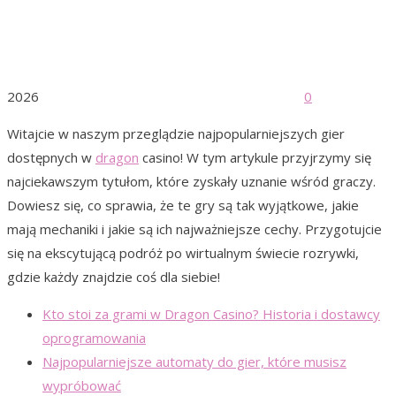
2026
0
Witajcie w naszym przeglądzie najpopularniejszych gier
dostępnych w
dragon
casino! W tym artykule przyjrzymy się
najciekawszym tytułom, które zyskały uznanie wśród graczy.
Dowiesz się, co sprawia, że te gry są tak wyjątkowe, jakie
mają mechaniki i jakie są ich najważniejsze cechy. Przygotujcie
się na ekscytującą podróż po wirtualnym świecie rozrywki,
gdzie każdy znajdzie coś dla siebie!
Kto stoi za grami w Dragon Casino? Historia i dostawcy
oprogramowania
Najpopularniejsze automaty do gier, które musisz
wypróbować