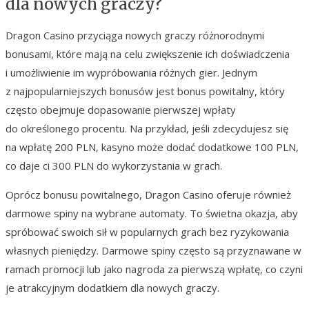
dla nowych graczy?
Dragon Casino przyciąga nowych graczy różnorodnymi
bonusami, które mają na celu zwiększenie ich doświadczenia
i umożliwienie im wypróbowania różnych gier. Jednym
z najpopularniejszych bonusów jest bonus powitalny, który
często obejmuje dopasowanie pierwszej wpłaty
do określonego procentu. Na przykład, jeśli zdecydujesz się
na wpłatę 200 PLN, kasyno może dodać dodatkowe 100 PLN,
co daje ci 300 PLN do wykorzystania w grach.
Oprócz bonusu powitalnego, Dragon Casino oferuje również
darmowe spiny na wybrane automaty. To świetna okazja, aby
spróbować swoich sił w popularnych grach bez ryzykowania
własnych pieniędzy. Darmowe spiny często są przyznawane w
ramach promocji lub jako nagroda za pierwszą wpłatę, co czyni
je atrakcyjnym dodatkiem dla nowych graczy.