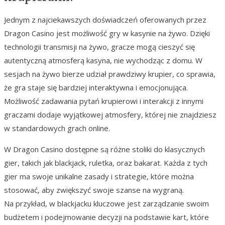
Jednym z najciekawszych doświadczeń oferowanych przez
Dragon Casino jest możliwość gry w kasynie na żywo. Dzięki
technologii transmisji na żywo, gracze mogą cieszyć się
autentyczną atmosferą kasyna, nie wychodząc z domu. W
sesjach na żywo bierze udział prawdziwy krupier, co sprawia,
że gra staje się bardziej interaktywna i emocjonująca.
Możliwość zadawania pytań krupierowi i interakcji z innymi
graczami dodaje wyjątkowej atmosfery, której nie znajdziesz
w standardowych grach online.
W Dragon Casino dostępne są różne stoliki do klasycznych
gier, takich jak blackjack, ruletka, oraz bakarat. Każda z tych
gier ma swoje unikalne zasady i strategie, które można
stosować, aby zwiększyć swoje szanse na wygraną.
Na przykład, w blackjacku kluczowe jest zarządzanie swoim
budżetem i podejmowanie decyzji na podstawie kart, które